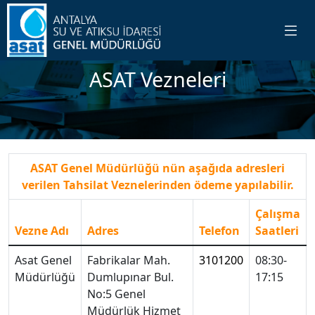
ASAT Vezneleri
ASAT Genel Müdürlüğü nün aşağıda adresleri
verilen Tahsilat Veznelerinden ödeme yapılabilir.
Çalışma
Vezne Adı
Adres
Telefon
Saatleri
Asat Genel
Fabrikalar Mah.
3101200
08:30-
Müdürlüğü
Dumlupınar Bul.
17:15
No:5 Genel
Müdürlük Hizmet