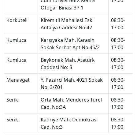
Cumhuriyet Bulv. Kemer
17:00
Otogar Binası 3P 1
Korkuteli̇
Kiremitli Mahallesi Eski
08:30-
Antalya Caddesi No:42
17:00
Kumluca
Karşıyaka Mah. Karasin
08:30-
Sokak Serhat Apt.No:46/2
17:00
Kumluca
Beykonak Mah. Atatürk
08:30-
Caddesi No: 5
17:00
Manavgat
Y. Pazarci Mah. 4021 Sokak
08:30-
No: 3/Z01
17:00
Seri̇k
Orta Mah. Menderes Türel
08:30-
Cad. No:3A
17:00
Seri̇k
Kadriye Mah. Demokrasi
08:30-
Cad. No:3
17:00