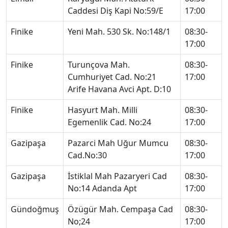
Caddesi Diş Kapi No:59/E
17:00
Fi̇ni̇ke
Yeni̇ Mah. 530 Sk. No:148/1
08:30-
17:00
Fi̇ni̇ke
Turunçova Mah.
08:30-
Cumhuri̇yet Cad. No:21
17:00
Ari̇fe Havana Avci Apt. D:10
Fi̇ni̇ke
Hasyurt Mah. Mi̇lli̇
08:30-
Egemenli̇k Cad. No:24
17:00
Gazi̇paşa
Pazarci Mah Uğur Mumcu
08:30-
Cad.No:30
17:00
Gazi̇paşa
İsti̇klal Mah Pazaryeri̇ Cad
08:30-
No:14 Adanda Apt
17:00
Gündoğmuş
Özügür Mah. Cempaşa Cad
08:30-
No;24
17:00