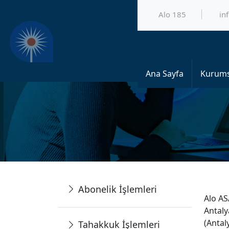
Alo 185
in
Ana Sayfa
Kurums
Abonelik İşlemleri
Alo AS
Antaly
(Antal
Tahakkuk İşlemleri