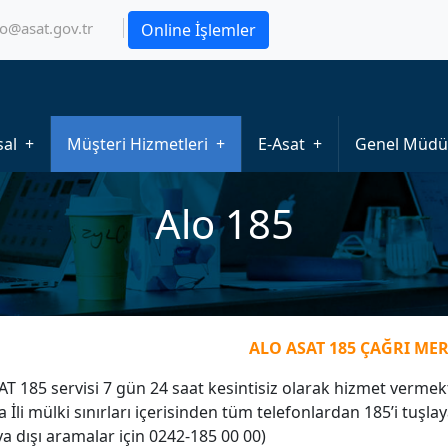
fo@asat.gov.tr
Online İşlemler
al
Müşteri Hizmetleri
E-Asat
Genel Müdü
Alo 185
ALO ASAT 185 ÇAĞRI MER
AT 185 servisi 7 gün 24 saat kesintisiz olarak hizmet vermekt
a İli mülki sınırları içerisinden tüm telefonlardan 185’i tuşlay
ya dışı aramalar için 0242-185 00 00)