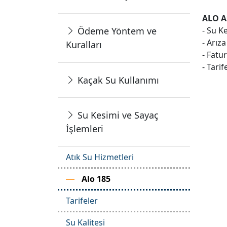
ALO AS
Ödeme Yöntem ve
- Su K
- Arıza
Kuralları
- Fatu
- Tari
Kaçak Su Kullanımı
Su Kesimi ve Sayaç
İşlemleri
Atık Su Hizmetleri
Alo 185
Tarifeler
Su Kalitesi