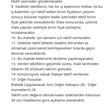
EKAP üzerinden gönderilecektir.
9- İstekliler tekliflerini, her bir iş kaleminin miktarı ile bu
iş kalemleri için teklif edilen birim fiyatların çarpımı
sonucu bulunan toplam bedel üzerinden teklif birim
fiyat şeklinde vereceklerdir. İhale sonucunda, üzerine
ihale yapılan istekliyle birim fiyat sözleşme
imzalanacaktır.
10- Bu ihalede, işin tamamı için teklif verilecektir.
11- İstekliler teklif ettikleri bedelin %3’ünden az
olmamak üzere kendi belirleyecekleri tutarda geçici
teminat vereceklerdir.
12- Bu ihalede elektronik eksiltme yapılmayacaktır.
13- Verilen tekliflerin geçerlilik süresi, ihale tarihinden
itibaren 90 (Doksan) takvim günüdür.
14- Konsorsiyum olarak ihaleye teklif verilemez.
15- Diğer hususlar:
İhalede Uygulanacak Sınır Değer Katsayısı (R) : Diğer
Hizmetler/0,78
Teklifi sınır değerin altında kalan isteklilerden Kanunun
38 inci maddesine göre açıklama istenecektir.