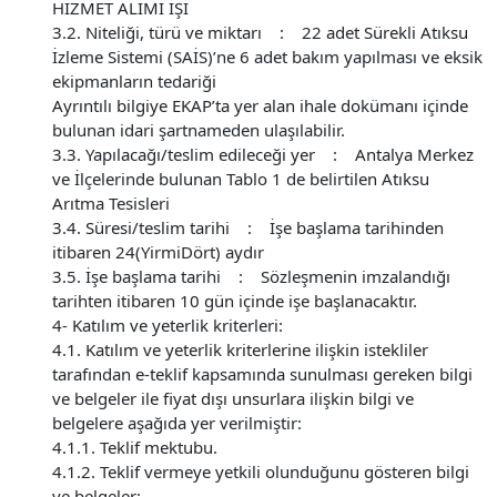
HİZMET ALIMI İŞİ
3.2. Niteliği, türü ve miktarı : 22 adet Sürekli Atıksu
İzleme Sistemi (SAİS)’ne 6 adet bakım yapılması ve eksik
ekipmanların tedariği
Ayrıntılı bilgiye EKAP’ta yer alan ihale dokümanı içinde
bulunan idari şartnameden ulaşılabilir.
3.3. Yapılacağı/teslim edileceği yer : Antalya Merkez
ve İlçelerinde bulunan Tablo 1 de belirtilen Atıksu
Arıtma Tesisleri
3.4. Süresi/teslim tarihi : İşe başlama tarihinden
itibaren 24(YirmiDört) aydır
3.5. İşe başlama tarihi : Sözleşmenin imzalandığı
tarihten itibaren 10 gün içinde işe başlanacaktır.
4- Katılım ve yeterlik kriterleri:
4.1. Katılım ve yeterlik kriterlerine ilişkin istekliler
tarafından e-teklif kapsamında sunulması gereken bilgi
ve belgeler ile fiyat dışı unsurlara ilişkin bilgi ve
belgelere aşağıda yer verilmiştir:
4.1.1. Teklif mektubu.
4.1.2. Teklif vermeye yetkili olunduğunu gösteren bilgi
ve belgeler: