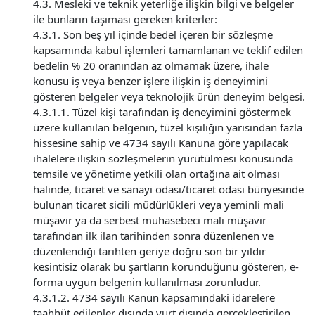
4.3. Mesleki ve teknik yeterliğe ilişkin bilgi ve belgeler
ile bunların taşıması gereken kriterler:
4.3.1. Son beş yıl içinde bedel içeren bir sözleşme
kapsamında kabul işlemleri tamamlanan ve teklif edilen
bedelin % 20 oranından az olmamak üzere, ihale
konusu iş veya benzer işlere ilişkin iş deneyimini
gösteren belgeler veya teknolojik ürün deneyim belgesi.
4.3.1.1. Tüzel kişi tarafından iş deneyimini göstermek
üzere kullanılan belgenin, tüzel kişiliğin yarısından fazla
hissesine sahip ve 4734 sayılı Kanuna göre yapılacak
ihalelere ilişkin sözleşmelerin yürütülmesi konusunda
temsile ve yönetime yetkili olan ortağına ait olması
halinde, ticaret ve sanayi odası/ticaret odası bünyesinde
bulunan ticaret sicili müdürlükleri veya yeminli mali
müşavir ya da serbest muhasebeci mali müşavir
tarafından ilk ilan tarihinden sonra düzenlenen ve
düzenlendiği tarihten geriye doğru son bir yıldır
kesintisiz olarak bu şartların korunduğunu gösteren, e-
forma uygun belgenin kullanılması zorunludur.
4.3.1.2. 4734 sayılı Kanun kapsamındaki idarelere
taahhüt edilenler dışında yurt dışında gerçekleştirilen