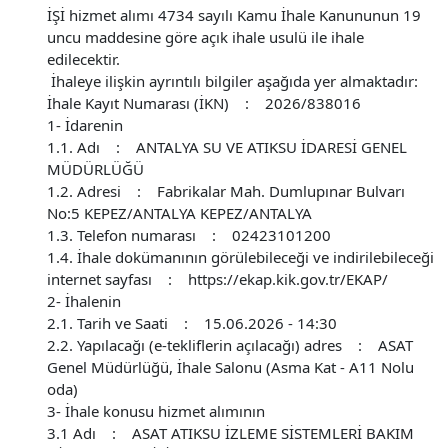
İŞİ hizmet alımı 4734 sayılı Kamu İhale Kanununun 19
uncu maddesine göre açık ihale usulü ile ihale
edilecektir.
İhaleye ilişkin ayrıntılı bilgiler aşağıda yer almaktadır:
İhale Kayıt Numarası (İKN) : 2026/838016
1- İdarenin
1.1. Adı : ANTALYA SU VE ATIKSU İDARESİ GENEL
MÜDÜRLÜĞÜ
1.2. Adresi : Fabrikalar Mah. Dumlupınar Bulvarı
No:5 KEPEZ/ANTALYA KEPEZ/ANTALYA
1.3. Telefon numarası : 02423101200
1.4. İhale dokümanının görülebileceği ve indirilebileceği
internet sayfası : https://ekap.kik.gov.tr/EKAP/
2- İhalenin
2.1. Tarih ve Saati : 15.06.2026 - 14:30
2.2. Yapılacağı (e-tekliflerin açılacağı) adres : ASAT
Genel Müdürlüğü, İhale Salonu (Asma Kat - A11 Nolu
oda)
3- İhale konusu hizmet alımının
3.1 Adı : ASAT ATIKSU İZLEME SİSTEMLERİ BAKIM