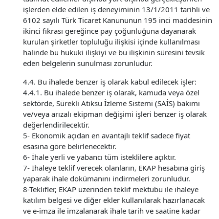
işlerden elde edilen iş deneyiminin 13/1/2011 tarihli ve
6102 sayılı Türk Ticaret Kanununun 195 inci maddesinin
ikinci fıkrası gereğince pay çoğunluğuna dayanarak
kurulan şirketler topluluğu ilişkisi içinde kullanılması
halinde bu hukuki ilişkiyi ve bu ilişkinin süresini tevsik
eden belgelerin sunulması zorunludur.
4.4. Bu ihalede benzer iş olarak kabul edilecek işler:
4.4.1. Bu ihalede benzer iş olarak, kamuda veya özel
sektörde, Sürekli Atıksu İzleme Sistemi (SAİS) bakımı
ve/veya arızalı ekipman değişimi işleri benzer iş olarak
değerlendirilecektir.
5- Ekonomik açıdan en avantajlı teklif sadece fiyat
esasına göre belirlenecektir.
6- İhale yerli ve yabancı tüm isteklilere açıktır.
7- İhaleye teklif verecek olanların, EKAP hesabına giriş
yaparak ihale dokümanını indirmeleri zorunludur.
8-Teklifler, EKAP üzerinden teklif mektubu ile ihaleye
katılım belgesi ve diğer ekler kullanılarak hazırlanacak
ve e-imza ile imzalanarak ihale tarih ve saatine kadar